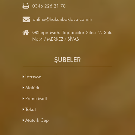
0346 226 21 78

online@hakanbaklava.com.tr

Gültepe Mah. Toptancılar Sitesi 2. Sok.
No:4 / MERKEZ / SİVAS
ŞUBELER
İstasyon
Atatürk
Prime Mall
Tokat
Atatürk Cep