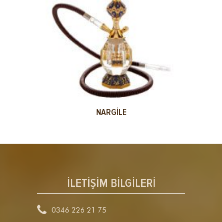
NARGILE
İLETİŞİM BİLGİLERİ

0346 226 21 75