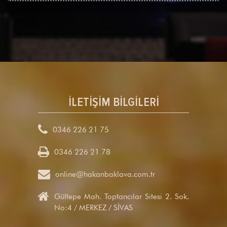
İLETİŞİM BİLGİLERİ

0346 226 21 75
0346 226 21 78

online@hakanbaklava.com.tr

Gültepe Mah. Toptancılar Sitesi 2. Sok.
No:4 / MERKEZ / SİVAS