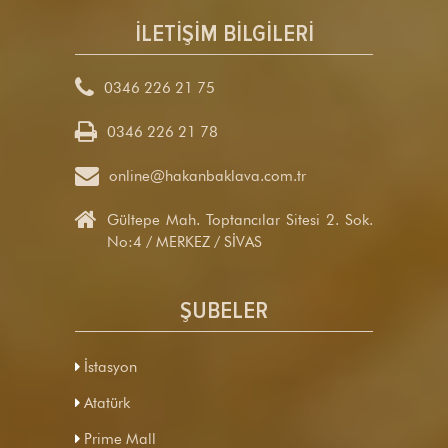
İLETİŞİM BİLGİLERİ

0346 226 21 75
0346 226 21 78

online@hakanbaklava.com.tr

Gültepe Mah. Toptancılar Sitesi 2. Sok.
No:4 / MERKEZ / SİVAS
ŞUBELER
İstasyon
Atatürk
Prime Mall